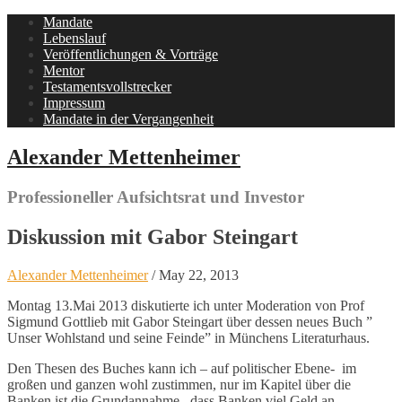
Mandate
Lebenslauf
Veröffentlichungen & Vorträge
Mentor
Testamentsvollstrecker
Impressum
Mandate in der Vergangenheit
Alexander Mettenheimer
Professioneller Aufsichtsrat und Investor
Diskussion mit Gabor Steingart
Alexander Mettenheimer
/
May 22, 2013
Montag 13.Mai 2013 diskutierte ich unter Moderation von Prof
Sigmund Gottlieb mit Gabor Steingart über dessen neues Buch ”
Unser Wohlstand und seine Feinde” in Münchens Literaturhaus.
Den Thesen des Buches kann ich – auf politischer Ebene- im
großen und ganzen wohl zustimmen, nur im Kapitel über die
Banken ist die Grundannahme , dass Banken viel Geld an