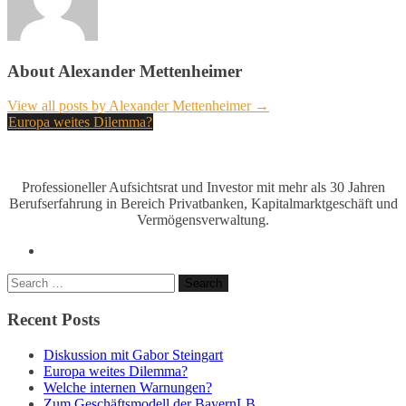
About Alexander Mettenheimer
View all posts by Alexander Mettenheimer →
Post
Europa weites Dilemma?
navigation
Professioneller Aufsichtsrat und Investor mit mehr als 30 Jahren
Berufserfahrung in Bereich Privatbanken, Kapitalmarktgeschäft und
Vermögensverwaltung.
linkedin
Search
for:
Recent Posts
Diskussion mit Gabor Steingart
Europa weites Dilemma?
Welche internen Warnungen?
Zum Geschäftsmodell der BayernLB